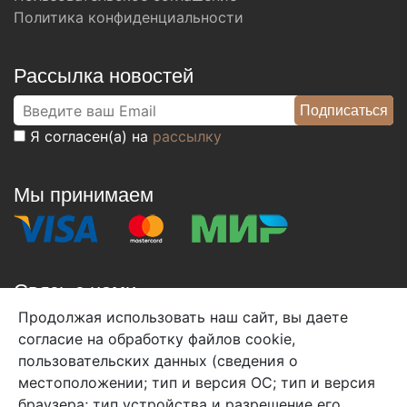
Политика конфиденциальности
Рассылка новостей
Я согласен(а) на
рассылку
Мы принимаем
Связь с нами
Продолжая использовать наш сайт, вы даете
+7 (495) 933-38-08
согласие на обработку файлов cookie,
info@arben-textile.ru
- оптовые продажи
пользовательских данных (сведения о
местоположении; тип и версия ОС; тип и версия
браузера; тип устройства и разрешение его