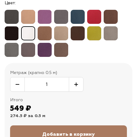
Цвет:
Метраж (кратно 0.5 м)
Итого
549
₽
274.5 ₽
за 0.5 м