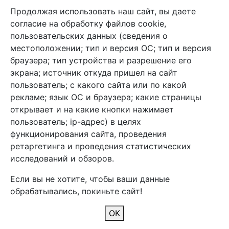
Продолжая использовать наш сайт, вы даете
+7 (495) 933-38-08
согласие на обработку файлов cookie,
info@arben-textile.ru
- оптовые продажи
пользовательских данных (сведения о
местоположении; тип и версия ОС; тип и версия
браузера; тип устройства и разрешение его
экрана; источник откуда пришел на сайт
пользователь; с какого сайта или по какой
Арбен текстиль г. Щелково, пер.
рекламе; язык ОС и браузера; какие страницы
1-й Советский д.25, владение 2.
открывает и на какие кнопки нажимает
пользователь; ip-адрес) в целях
функционирования сайта, проведения
Мы в соц. сетях
ретаргетинга и проведения статистических
исследований и обзоров.
Если вы не хотите, чтобы ваши данные
обрабатывались, покиньте сайт!
2026 Copyright © Арбен
ОК