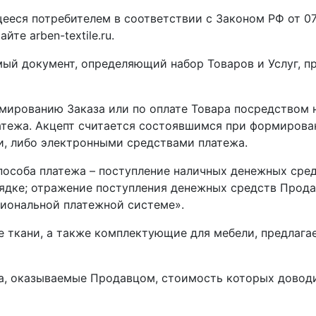
ющееся потребителем в соответствии с Законом РФ от 0
те arben-textile.ru.
мый документ, определяющий набор Товаров и Услуг, п
ормированию Заказа или по оплате Товара посредством
атежа. Акцепт считается состоявшимся при формирова
, либо электронными средствами платежа.
 способа платежа – поступление наличных денежных сред
ядке; отражение поступления денежных средств Прода
ациональной платежной системе».
ые ткани, а также комплектующие для мебели, предлага
вара, оказываемые Продавцом, стоимость которых довод