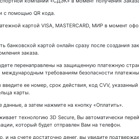
нспортной компании «СДЭК» в момент получения Заказа
ли с помощью QR кода.
латежной картой VISA, MASTERCARD, МИР в момент офор
ть банковской картой онлайн сразу после создания за
рмления заказа.
будете перенаправлены на защищенную платежную стра
 международным требованиям безопасности платежных 
 введите ее номер, срок действия, код CVV, указанный
льца карты.
е данные, а затем нажмите на кнопку «Оплатить».
живает технологию 3D Secure, Вы автоматически перейд
ации, который будет отправлен Вам на телефон.
о, и на счете достаточно денег, вы увидите подтвержде