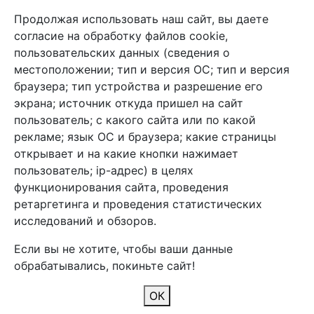
Продолжая использовать наш сайт, вы даете
+7 (495) 933-38-08
согласие на обработку файлов cookie,
info@arben-textile.ru
- оптовые продажи
пользовательских данных (сведения о
местоположении; тип и версия ОС; тип и версия
браузера; тип устройства и разрешение его
экрана; источник откуда пришел на сайт
пользователь; с какого сайта или по какой
Арбен текстиль г. Щелково, пер.
рекламе; язык ОС и браузера; какие страницы
1-й Советский д.25, владение 2.
открывает и на какие кнопки нажимает
пользователь; ip-адрес) в целях
функционирования сайта, проведения
Мы в соц. сетях
ретаргетинга и проведения статистических
исследований и обзоров.
Если вы не хотите, чтобы ваши данные
обрабатывались, покиньте сайт!
2026 Copyright © Арбен
ОК