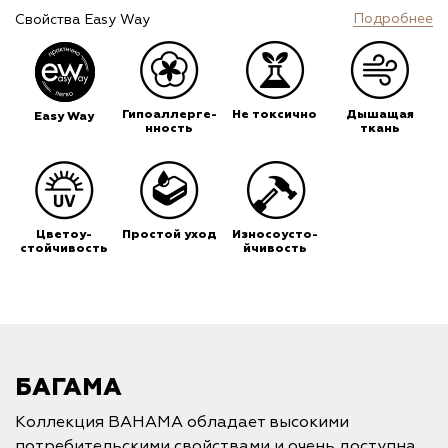
Подробнее
Свойства Easy Way
Гипоаллерге-
Не токсично
Дышащая
Easy Way
нность
ткань
Цветоу-
Простой уход
Износоусто-
стойчивость
йчивость
БАГАМА
Коллекция BAHAMA обладает высокими
потребительскими свойствами и очень доступна