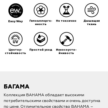
Гипоаллерге-
Не токсично
Дышащая
Easy Way
нность
ткань
Цветоу-
Простой уход
Износоусто-
стойчивость
йчивость
БАГАМА
Коллекция BAHAMA обладает высокими
потребительскими свойствами и очень доступна
по цене. Отличительное свойство BAHAMA –