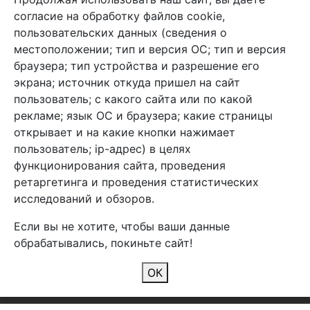
+7 (495) 933-38-08
согласие на обработку файлов cookie,
info@arben-textile.ru
- оптовые продажи
пользовательских данных (сведения о
местоположении; тип и версия ОС; тип и версия
браузера; тип устройства и разрешение его
экрана; источник откуда пришел на сайт
пользователь; с какого сайта или по какой
Арбен текстиль г. Щелково, пер.
рекламе; язык ОС и браузера; какие страницы
1-й Советский д.25, владение 2.
открывает и на какие кнопки нажимает
пользователь; ip-адрес) в целях
функционирования сайта, проведения
Мы в соц. сетях
ретаргетинга и проведения статистических
исследований и обзоров.
Если вы не хотите, чтобы ваши данные
обрабатывались, покиньте сайт!
2026 Copyright © Арбен
ОК