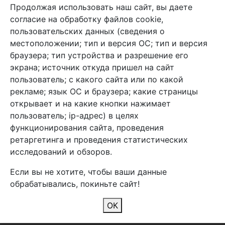
Продолжая использовать наш сайт, вы даете
+7 (495) 933-38-08
согласие на обработку файлов cookie,
info@arben-textile.ru
- оптовые продажи
пользовательских данных (сведения о
местоположении; тип и версия ОС; тип и версия
браузера; тип устройства и разрешение его
экрана; источник откуда пришел на сайт
пользователь; с какого сайта или по какой
Арбен текстиль г. Щелково, пер.
рекламе; язык ОС и браузера; какие страницы
1-й Советский д.25, владение 2.
открывает и на какие кнопки нажимает
пользователь; ip-адрес) в целях
функционирования сайта, проведения
Мы в соц. сетях
ретаргетинга и проведения статистических
исследований и обзоров.
Если вы не хотите, чтобы ваши данные
обрабатывались, покиньте сайт!
2026 Copyright © Арбен
ОК