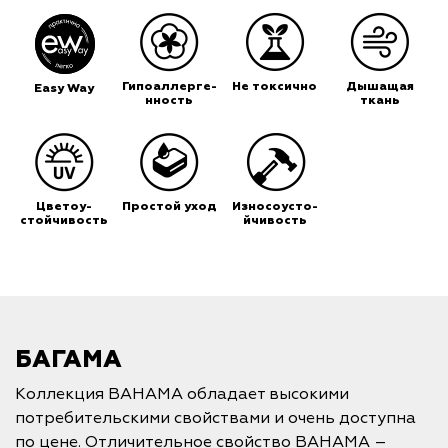
Гипоаллерге-
Не токсично
Дышащая
Easy Way
нность
ткань
Цветоу-
Простой уход
Износоусто-
стойчивость
йчивость
БАГАМА
Коллекция BAHAMA обладает высокими
потребительскими свойствами и очень доступна
по цене. Отличительное свойство BAHAMA –