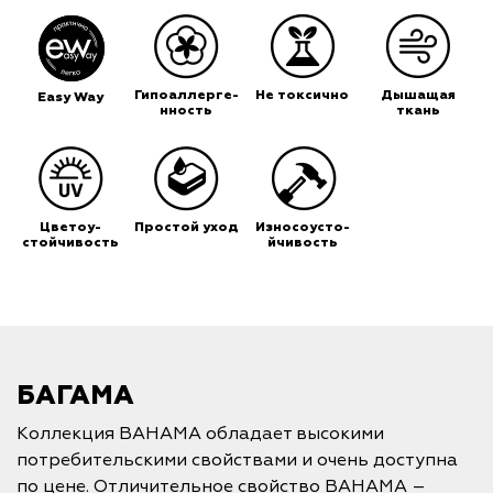
Гипоаллерге-
Не токсично
Дышащая
Easy Way
нность
ткань
Цветоу-
Простой уход
Износоусто-
стойчивость
йчивость
БАГАМА
Коллекция BAHAMA обладает высокими
потребительскими свойствами и очень доступна
по цене. Отличительное свойство BAHAMA –