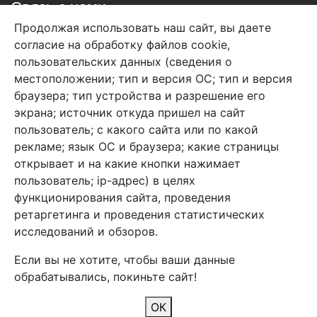
Связь с нами
Продолжая использовать наш сайт, вы даете
+7 (495) 933-38-08
согласие на обработку файлов cookie,
info@arben-textile.ru
- оптовые продажи
пользовательских данных (сведения о
местоположении; тип и версия ОС; тип и версия
браузера; тип устройства и разрешение его
экрана; источник откуда пришел на сайт
пользователь; с какого сайта или по какой
Арбен текстиль г. Щелково, пер.
рекламе; язык ОС и браузера; какие страницы
1-й Советский д.25, владение 2.
открывает и на какие кнопки нажимает
пользователь; ip-адрес) в целях
функционирования сайта, проведения
Мы в соц. сетях
ретаргетинга и проведения статистических
исследований и обзоров.
Если вы не хотите, чтобы ваши данные
обрабатывались, покиньте сайт!
2026 Copyright © Арбен
ОК