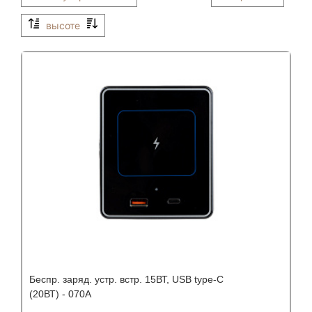
высоте
Бeспр. заряд. устр. встр. 15ВТ, USB type-C
(20ВТ) - 070A