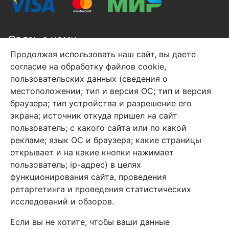
Связь с нами
Продолжая использовать наш сайт, вы даете
+7 (495) 933-38-08
согласие на обработку файлов cookie,
info@arben-textile.ru
- оптовые продажи
пользовательских данных (сведения о
местоположении; тип и версия ОС; тип и версия
браузера; тип устройства и разрешение его
экрана; источник откуда пришел на сайт
пользователь; с какого сайта или по какой
Арбен текстиль г. Щелково, пер.
рекламе; язык ОС и браузера; какие страницы
1-й Советский д.25, владение 2.
открывает и на какие кнопки нажимает
пользователь; ip-адрес) в целях
функционирования сайта, проведения
Мы в соц. сетях
ретаргетинга и проведения статистических
исследований и обзоров.
Если вы не хотите, чтобы ваши данные