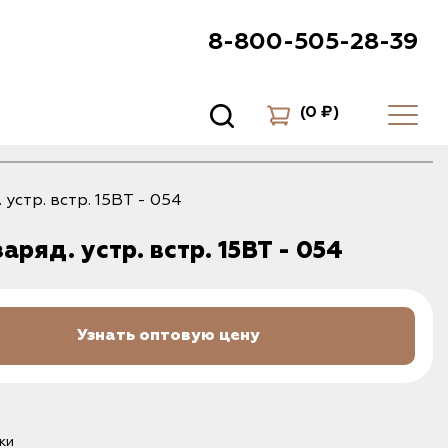
8-800-505-28-39
(
0 ₽
)
 устр. встр. 15ВТ - 054
заряд. устр. встр. 15ВТ - 054
Узнать оптовую цену
ки