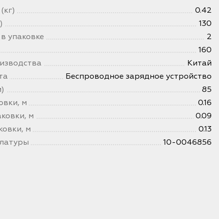
(кг)
0.42
)
130
 в упаковке
2
160
изводства
Китай
та
Беспроводное зарядное устройство
)
85
овки, м
0.16
ковки, м
0.09
ковки, м
0.13
клатуры
10-0046856