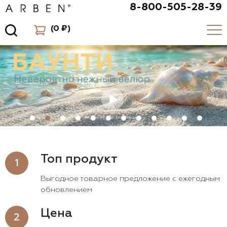
8-800-505-28-39
(
0 ₽
)
1
2
3
4
5
6
7
8
9
10
11
12
Топ продукт
1
Выгодное товарное предложение с ежегодным
обновлением
Цена
2