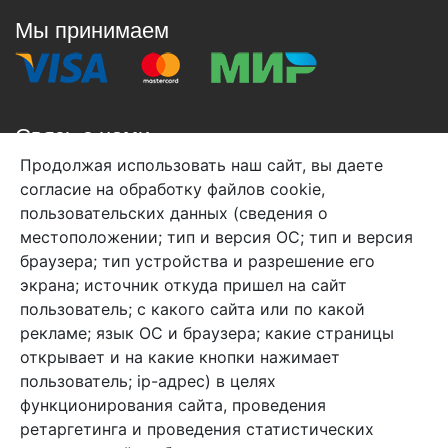
Мы принимаем
Связь с нами
Продолжая использовать наш сайт, вы даете
+7 (495) 933-38-08
согласие на обработку файлов cookie,
info@arben-textile.ru
- оптовые продажи
пользовательских данных (сведения о
местоположении; тип и версия ОС; тип и версия
браузера; тип устройства и разрешение его
экрана; источник откуда пришел на сайт
пользователь; с какого сайта или по какой
Арбен текстиль г. Щелково, пер.
рекламе; язык ОС и браузера; какие страницы
1-й Советский д.25, владение 2.
открывает и на какие кнопки нажимает
пользователь; ip-адрес) в целях
функционирования сайта, проведения
Мы в соц. сетях
ретаргетинга и проведения статистических