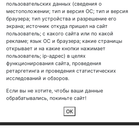
info@arben-textile.ru
- оптовые продажи
пользовательских данных (сведения о
местоположении; тип и версия ОС; тип и версия
браузера; тип устройства и разрешение его
экрана; источник откуда пришел на сайт
пользователь; с какого сайта или по какой
Арбен текстиль г. Щелково, пер.
рекламе; язык ОС и браузера; какие страницы
1-й Советский д.25, владение 2.
открывает и на какие кнопки нажимает
пользователь; ip-адрес) в целях
функционирования сайта, проведения
Мы в соц. сетях
ретаргетинга и проведения статистических
исследований и обзоров.
Если вы не хотите, чтобы ваши данные
обрабатывались, покиньте сайт!
2026 Copyright © Арбен
ОК