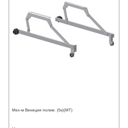
Мех-м Венеция полим. (5к)(МТ)