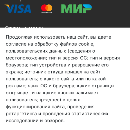
Связь с нами
Продолжая использовать наш сайт, вы даете
+7 (495) 933-38-08
согласие на обработку файлов cookie,
info@arben-textile.ru
- оптовые продажи
пользовательских данных (сведения о
местоположении; тип и версия ОС; тип и версия
браузера; тип устройства и разрешение его
экрана; источник откуда пришел на сайт
пользователь; с какого сайта или по какой
Арбен текстиль г. Щелково, пер.
рекламе; язык ОС и браузера; какие страницы
1-й Советский д.25, владение 2.
открывает и на какие кнопки нажимает
пользователь; ip-адрес) в целях
функционирования сайта, проведения
Мы в соц. сетях
ретаргетинга и проведения статистических
исследований и обзоров.