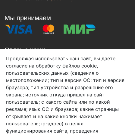
Мы принимаем
Связь с нами
Продолжая использовать наш сайт, вы даете
+7 (495) 933-38-08
согласие на обработку файлов cookie,
info@arben-textile.ru
- оптовые продажи
пользовательских данных (сведения о
местоположении; тип и версия ОС; тип и версия
браузера; тип устройства и разрешение его
экрана; источник откуда пришел на сайт
пользователь; с какого сайта или по какой
Арбен текстиль г. Щелково, пер.
рекламе; язык ОС и браузера; какие страницы
1-й Советский д.25, владение 2.
открывает и на какие кнопки нажимает
пользователь; ip-адрес) в целях
функционирования сайта, проведения
Мы в соц. сетях