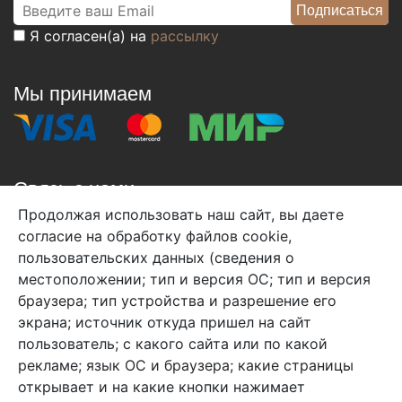
Я согласен(а) на
рассылку
Мы принимаем
Связь с нами
Продолжая использовать наш сайт, вы даете
+7 (495) 933-38-08
согласие на обработку файлов cookie,
info@arben-textile.ru
- оптовые продажи
пользовательских данных (сведения о
местоположении; тип и версия ОС; тип и версия
браузера; тип устройства и разрешение его
экрана; источник откуда пришел на сайт
пользователь; с какого сайта или по какой
Арбен текстиль г. Щелково, пер.
рекламе; язык ОС и браузера; какие страницы
1-й Советский д.25, владение 2.
открывает и на какие кнопки нажимает