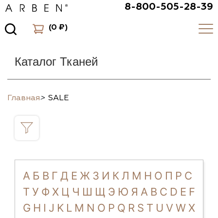
8-800-505-28-39
(
0 ₽
)
Каталог Тканей
Главная
>
SALE
А
Б
В
Г
Д
Е
Ж
З
И
К
Л
М
Н
О
П
Р
С
Т
У
Ф
Х
Ц
Ч
Ш
Щ
Э
Ю
Я
A
B
C
D
E
F
G
H
I
J
K
L
M
N
O
P
Q
R
S
T
U
V
W
X