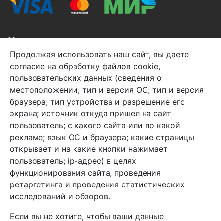
Связь с нами
Продолжая использовать наш сайт, вы даете
+7 (495) 933-38-08
согласие на обработку файлов cookie,
info@arben-textile.ru
- оптовые продажи
пользовательских данных (сведения о
местоположении; тип и версия ОС; тип и версия
браузера; тип устройства и разрешение его
экрана; источник откуда пришел на сайт
пользователь; с какого сайта или по какой
Арбен текстиль г. Щелково, пер.
рекламе; язык ОС и браузера; какие страницы
1-й Советский д.25, владение 2.
открывает и на какие кнопки нажимает
пользователь; ip-адрес) в целях
функционирования сайта, проведения
Мы в соц. сетях
ретаргетинга и проведения статистических
исследований и обзоров.
Если вы не хотите, чтобы ваши данные