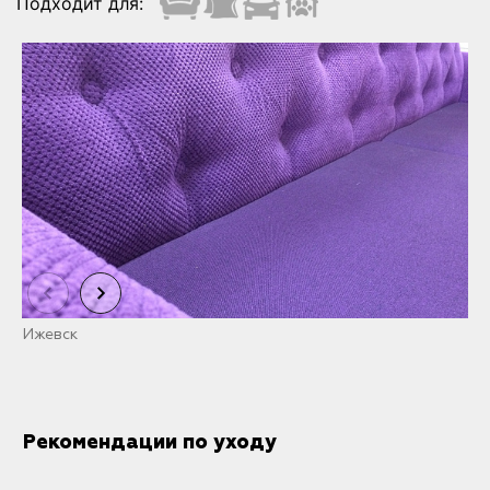
Подходит для:
Ижевск
И
Рекомендации по уходу