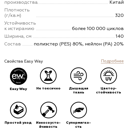
производства
Китай
Плотность
(г/кв.м)
320
Устойчивость
к истиранию
более 100 000 циклов
Ширина, см
140
Состав
полиэстер (PES) 80%, нейлон (PA) 20%
Подробнее
Свойства Easy Way
Не токсично
Дышащая
Цветоу-
Easy Way
ткань
стойчивость
Простой уход
Износоусто-
Супермягко-
йчивость
сть