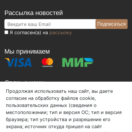
Рассылка новостей
Я согласен(а) на
рассылку
Мы принимаем
Связь с нами
Продолжая использовать наш сайт, вы даете
+7 (495) 933-38-08
согласие на обработку файлов cookie,
info@arben-textile.ru
- оптовые продажи
пользовательских данных (сведения о
местоположении; тип и версия ОС; тип и версия
браузера; тип устройства и разрешение его
экрана; источник откуда пришел на сайт