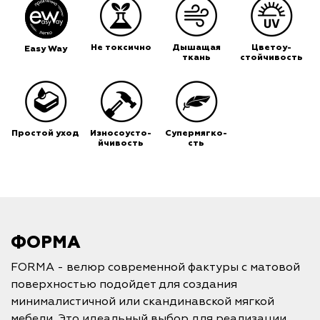
Не токсично
Дышащая
Цветоу-
Easy Way
ткань
стойчивость
Простой уход
Износоусто-
Супермягко-
йчивость
сть
ФОРМА
FORMA - велюр современной фактуры с матовой
поверхностью подойдет для создания
минималистичной или скандинавской мягкой
мебели. Это идеальный выбор для реализации