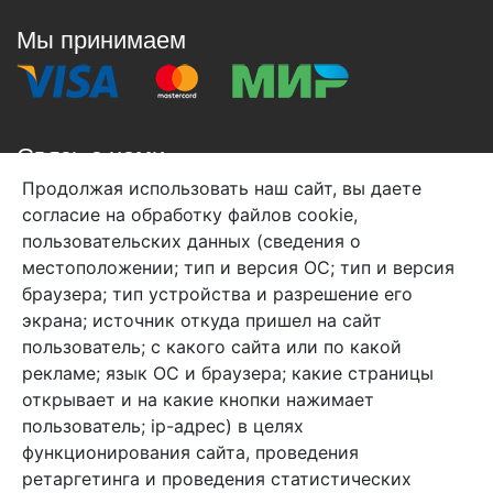
Мы принимаем
Связь с нами
Продолжая использовать наш сайт, вы даете
+7 (495) 933-38-08
согласие на обработку файлов cookie,
info@arben-textile.ru
- оптовые продажи
пользовательских данных (сведения о
местоположении; тип и версия ОС; тип и версия
браузера; тип устройства и разрешение его
экрана; источник откуда пришел на сайт
пользователь; с какого сайта или по какой
Арбен текстиль г. Щелково, пер.
рекламе; язык ОС и браузера; какие страницы
1-й Советский д.25, владение 2.
открывает и на какие кнопки нажимает
пользователь; ip-адрес) в целях
функционирования сайта, проведения
Мы в соц. сетях
ретаргетинга и проведения статистических