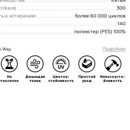
изводства
Китай
г/кв.м)
300
ть к истиранию
более 60 000 циклов
140
полиэстер (PES) 100%
Подробнее
y Way
Не
Дышащая
Цветоу-
Простой
Износоусто-
токсично
ткань
стойчивость
уход
йчивость