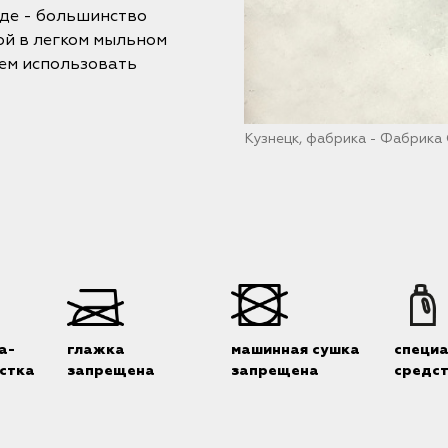
оде - большинство
ой в легком мыльном
уем использовать
Кузнецк, фабрика - Фабрика
а-
глажка
машинная сушка
специ
стка
запрещена
запрещена
средс