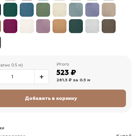
Итого
атно 0.5 м)
523
₽
261.5 ₽
за 0.5 м
ки