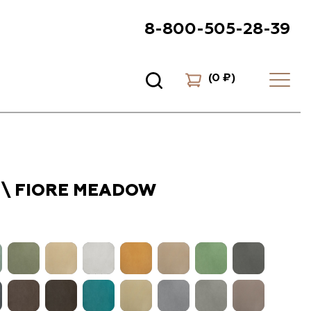
8-800-505-28-39
(
0 ₽
)
\ FIORE MEADOW