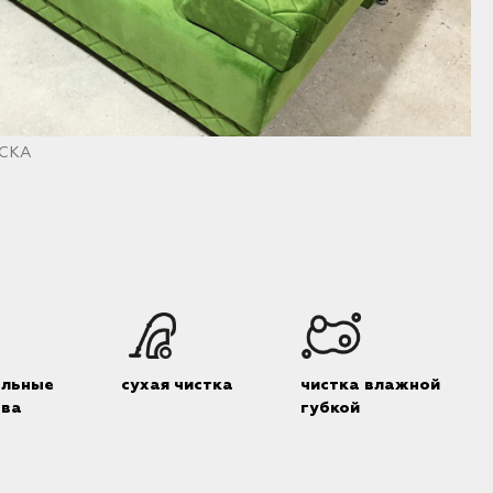
 СКА
альные
сухая чистка
чистка влажной
тва
губкой