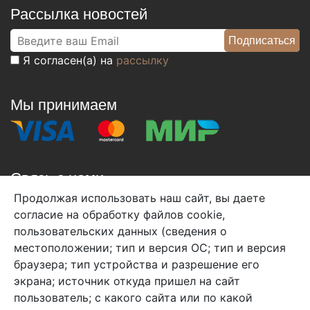
Рассылка новостей
Я согласен(а) на
рассылку
Мы принимаем
Связь с нами
Продолжая использовать наш сайт, вы даете
+7 (495) 933-38-08
согласие на обработку файлов cookie,
info@arben-textile.ru
- оптовые продажи
пользовательских данных (сведения о
местоположении; тип и версия ОС; тип и версия
браузера; тип устройства и разрешение его
экрана; источник откуда пришел на сайт
пользователь; с какого сайта или по какой
Арбен текстиль г. Щелково, пер.