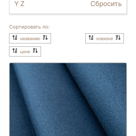
Y
Z
Сбросить
Сортировать по:
названию
новизне
цене