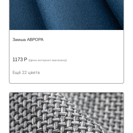
Замша АВРОРА
1173 Р
(Цена интернет-магазина)
Ещё 22 цвета
Подробнее
Узнать оптовую цену
Устойчивость к истиранию:
более 100 000
Устойчивость к истиранию:
циклов
Состав:
Состав:
полиэстер (PES) 100%