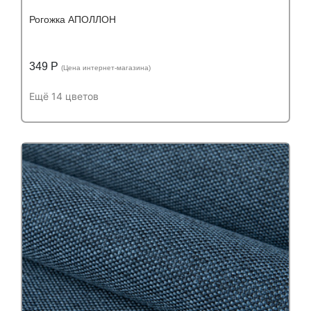
Рогожка АПОЛЛОН
349 Р
(Цена интернет-магазина)
Ещё 14 цветов
Подробнее
Узнать оптовую цену
Устойчивость к истиранию:
более 60 000
Устойчивость к истиранию:
циклов
Состав:
Состав:
полиэстер (PES) 100%