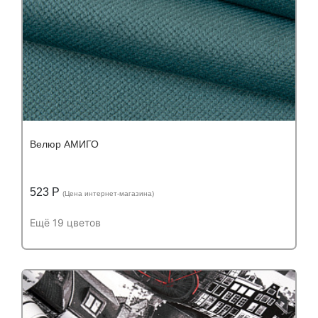
Велюр АМИГО
523 Р
(Цена интернет-магазина)
Ещё 19 цветов
Подробнее
Узнать оптовую цену
Устойчивость к истиранию:
более 50 000
Устойчивость к истиранию:
циклов
Состав: