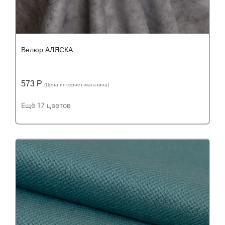
Велюр АЛЯСКА
573 Р
(Цена интернет-магазина)
Ещё 17 цветов
Подробнее
Узнать оптовую цену
Устойчивость к истиранию:
более 50 000
Устойчивость к истиранию:
циклов
Состав:
Состав:
полиэстер (PES) 100%