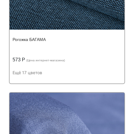
Рогожка БАГАМА
573 Р
(Цена интернет-магазина)
Ещё 17 цветов
Подробнее
Узнать оптовую цену
Устойчивость к истиранию:
более 100 000
Устойчивость к истиранию:
циклов
Состав:
Состав:
полиэстер (PES) 100%