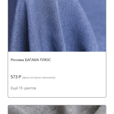
Рогожка БАГАМА ПЛЮС
573 Р
(Цена интернет-магазина)
Ещё 15 цветов
Подробнее
Узнать оптовую цену
Устойчивость к истиранию:
более 100 000
Устойчивость к истиранию:
циклов