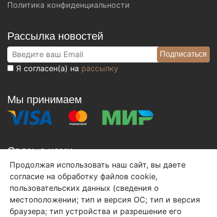
Политика конфиденциальности
Рассылка новостей
Я согласен(а) на
рассылку
Мы принимаем
Связь с нами
Продолжая использовать наш сайт, вы даете
+7 (495) 933-38-08
согласие на обработку файлов cookie,
info@arben-textile.ru
- оптовые продажи
пользовательских данных (сведения о
местоположении; тип и версия ОС; тип и версия
браузера; тип устройства и разрешение его