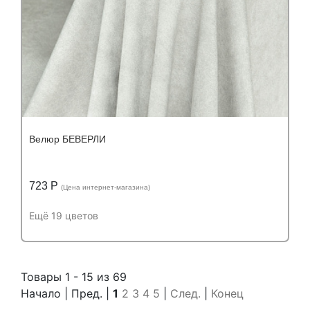
Велюр БЕВЕРЛИ
723 Р
(Цена интернет-магазина)
Ещё 19 цветов
Подробнее
Узнать оптовую цену
Устойчивость к истиранию:
более 60 000
Товары 1 - 15 из 69
Устойчивость к истиранию:
циклов
Начало | Пред. |
1
2
3
4
5
|
След.
|
Конец
Состав: