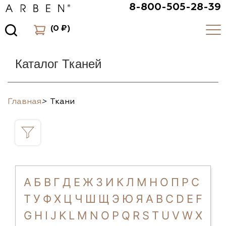
8-800-505-28-39
(
0 ₽
)
Каталог Тканей
Главная
>
Ткани
А
Б
В
Г
Д
Е
Ж
З
И
К
Л
М
Н
О
П
Р
С
Т
У
Ф
Х
Ц
Ч
Ш
Щ
Э
Ю
Я
A
B
C
D
E
F
G
H
I
J
K
L
M
N
O
P
Q
R
S
T
U
V
W
X