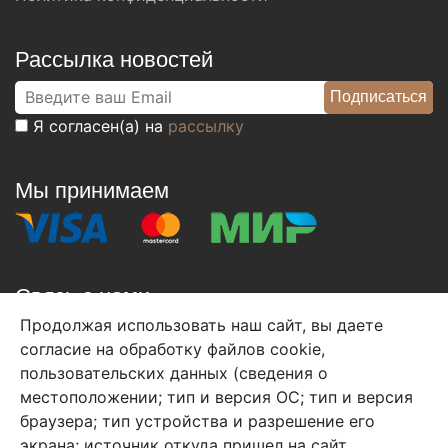
Рассылка новостей
Я согласен(а) на
рассылку
Мы принимаем
Связь с нами
Продолжая использовать наш сайт, вы даете
+7 (495) 933-38-08
согласие на обработку файлов cookie,
info@arben-textile.ru
- оптовые продажи
пользовательских данных (сведения о
местоположении; тип и версия ОС; тип и версия
браузера; тип устройства и разрешение его
экрана; источник откуда пришел на сайт