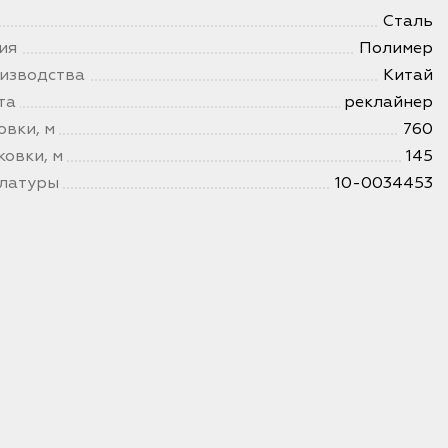
Сталь
ия
Полимер
изводства
Китай
та
реклайнер
овки, м
760
ковки, м
145
клатуры
10-0034453