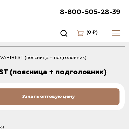
8-800-505-28-39
(
0 ₽
)
VARIREST (поясница + подголовник)
ST (поясница + подголовник)
Узнать оптовую цену
ки