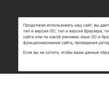
Продолжая использовать наш сайт, вы дает
тип и версия ОС; тип и версия браузера; т
Арбен текстиль г. Щелково, пер.
сайта или по какой рекламе; язык ОС и бра
1-й Советский д.25, владение 2.
функционирования сайта, проведения ретар
Если вы не хотите, чтобы ваши данные обра