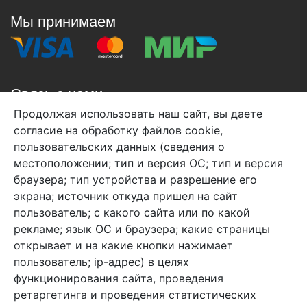
Мы принимаем
Связь с нами
Продолжая использовать наш сайт, вы даете
+7 (495) 933-38-08
согласие на обработку файлов cookie,
info@arben-textile.ru
- оптовые продажи
пользовательских данных (сведения о
местоположении; тип и версия ОС; тип и версия
браузера; тип устройства и разрешение его
экрана; источник откуда пришел на сайт
пользователь; с какого сайта или по какой
Арбен текстиль г. Щелково, пер.
рекламе; язык ОС и браузера; какие страницы
1-й Советский д.25, владение 2.
открывает и на какие кнопки нажимает
пользователь; ip-адрес) в целях
функционирования сайта, проведения
Мы в соц. сетях
ретаргетинга и проведения статистических