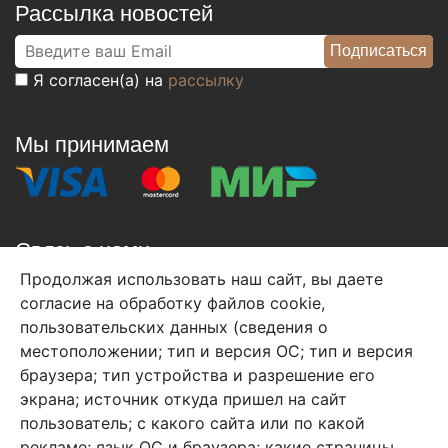
Рассылка новостей
Я согласен(а) на
рассылку
Мы принимаем
Связь с нами
Продолжая использовать наш сайт, вы даете
+7 (495) 933-38-08
согласие на обработку файлов cookie,
info@arben-textile.ru
- оптовые продажи
пользовательских данных (сведения о
местоположении; тип и версия ОС; тип и версия
браузера; тип устройства и разрешение его
экрана; источник откуда пришел на сайт
пользователь; с какого сайта или по какой
Арбен текстиль г. Щелково, пер.
рекламе; язык ОС и браузера; какие страницы