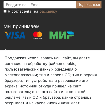
Я согласен(а) на
рассылку
Мы принимаем
Связь с нами
Продолжая использовать наш сайт, вы даете
+7 (495) 933-38-08
согласие на обработку файлов cookie,
info@arben-textile.ru
- оптовые продажи
пользовательских данных (сведения о
местоположении; тип и версия ОС; тип и версия
браузера; тип устройства и разрешение его
экрана; источник откуда пришел на сайт
пользователь; с какого сайта или по какой
Арбен текстиль г. Щелково, пер.
рекламе; язык ОС и браузера; какие страницы
1-й Советский д.25, владение 2.
открывает и на какие кнопки нажимает