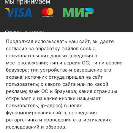
Мы принимаем
Связь с нами
Продолжая использовать наш сайт, вы даете
+7 (495) 933-38-08
согласие на обработку файлов cookie,
info@arben-textile.ru
- оптовые продажи
пользовательских данных (сведения о
местоположении; тип и версия ОС; тип и версия
браузера; тип устройства и разрешение его
экрана; источник откуда пришел на сайт
пользователь; с какого сайта или по какой
Арбен текстиль г. Щелково, пер.
рекламе; язык ОС и браузера; какие страницы
1-й Советский д.25, владение 2.
открывает и на какие кнопки нажимает
пользователь; ip-адрес) в целях
функционирования сайта, проведения
Мы в соц. сетях
ретаргетинга и проведения статистических
исследований и обзоров.