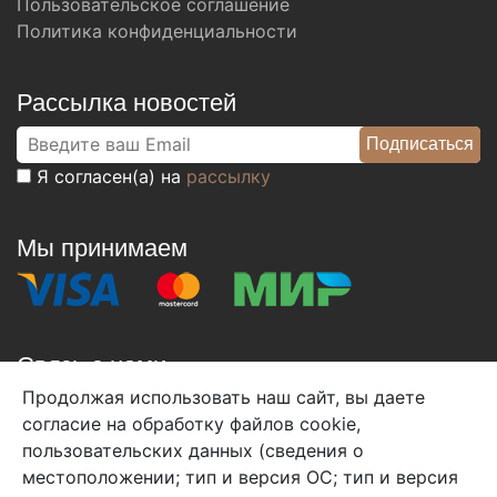
Пользовательское соглашение
Политика конфиденциальности
Рассылка новостей
Я согласен(а) на
рассылку
Мы принимаем
Связь с нами
Продолжая использовать наш сайт, вы даете
+7 (495) 933-38-08
согласие на обработку файлов cookie,
info@arben-textile.ru
- оптовые продажи
пользовательских данных (сведения о
местоположении; тип и версия ОС; тип и версия