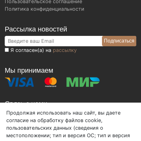
Пользовательское соглашение
Политика конфиденциальности
Рассылка новостей
Я согласен(а) на
рассылку
Мы принимаем
Связь с нами
Продолжая использовать наш сайт, вы даете
+7 (495) 933-38-08
согласие на обработку файлов cookie,
info@arben-textile.ru
- оптовые продажи
пользовательских данных (сведения о
местоположении; тип и версия ОС; тип и версия