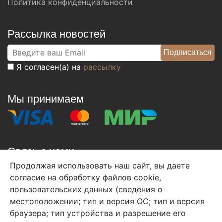
Политика конфиденциальности
Рассылка новостей
Я согласен(а) на
рассылку
Мы принимаем
Связь с нами
Продолжая использовать наш сайт, вы даете
+7 (495) 933-38-08
согласие на обработку файлов cookie,
info@arben-textile.ru
- оптовые продажи
пользовательских данных (сведения о
местоположении; тип и версия ОС; тип и версия
браузера; тип устройства и разрешение его