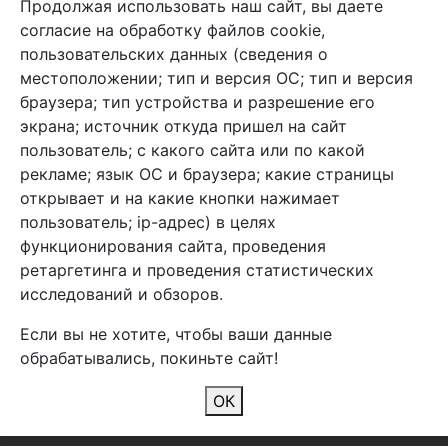
Продолжая использовать наш сайт, вы даете
+7 (495) 933-38-08
согласие на обработку файлов cookie,
info@arben-textile.ru
- оптовые продажи
пользовательских данных (сведения о
местоположении; тип и версия ОС; тип и версия
браузера; тип устройства и разрешение его
экрана; источник откуда пришел на сайт
пользователь; с какого сайта или по какой
Арбен текстиль г. Щелково, пер.
рекламе; язык ОС и браузера; какие страницы
1-й Советский д.25, владение 2.
открывает и на какие кнопки нажимает
пользователь; ip-адрес) в целях
функционирования сайта, проведения
Мы в соц. сетях
ретаргетинга и проведения статистических
исследований и обзоров.
Если вы не хотите, чтобы ваши данные
обрабатывались, покиньте сайт!
2026 Copyright © Арбен
ОК