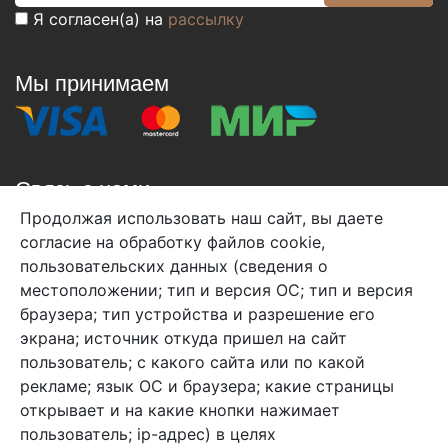
Я согласен(а) на
рассылку
Мы принимаем
Связь с нами
Продолжая использовать наш сайт, вы даете
+7 (495) 933-38-08
согласие на обработку файлов cookie,
info@arben-textile.ru
- оптовые продажи
пользовательских данных (сведения о
местоположении; тип и версия ОС; тип и версия
браузера; тип устройства и разрешение его
экрана; источник откуда пришел на сайт
пользователь; с какого сайта или по какой
Арбен текстиль г. Щелково, пер.
рекламе; язык ОС и браузера; какие страницы
1-й Советский д.25, владение 2.
открывает и на какие кнопки нажимает
пользователь; ip-адрес) в целях