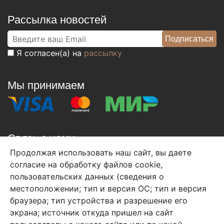
Рассылка новостей
Я согласен(а) на
рассылку
Мы принимаем
Связь с нами
Продолжая использовать наш сайт, вы даете
+7 (495) 933-38-08
согласие на обработку файлов cookie,
info@arben-textile.ru
- оптовые продажи
пользовательских данных (сведения о
местоположении; тип и версия ОС; тип и версия
браузера; тип устройства и разрешение его
экрана; источник откуда пришел на сайт