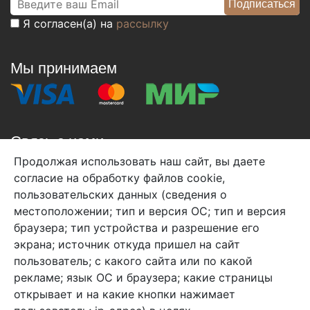
Я согласен(а) на
рассылку
Мы принимаем
Связь с нами
Продолжая использовать наш сайт, вы даете
+7 (495) 933-38-08
согласие на обработку файлов cookie,
info@arben-textile.ru
- оптовые продажи
пользовательских данных (сведения о
местоположении; тип и версия ОС; тип и версия
браузера; тип устройства и разрешение его
экрана; источник откуда пришел на сайт
пользователь; с какого сайта или по какой
Арбен текстиль г. Щелково, пер.
рекламе; язык ОС и браузера; какие страницы
1-й Советский д.25, владение 2.
открывает и на какие кнопки нажимает