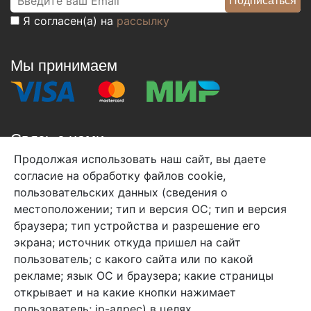
Я согласен(а) на
рассылку
Мы принимаем
Связь с нами
Продолжая использовать наш сайт, вы даете
+7 (495) 933-38-08
согласие на обработку файлов cookie,
info@arben-textile.ru
- оптовые продажи
пользовательских данных (сведения о
местоположении; тип и версия ОС; тип и версия
браузера; тип устройства и разрешение его
экрана; источник откуда пришел на сайт
пользователь; с какого сайта или по какой
Арбен текстиль г. Щелково, пер.
рекламе; язык ОС и браузера; какие страницы
1-й Советский д.25, владение 2.
открывает и на какие кнопки нажимает
пользователь; ip-адрес) в целях