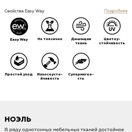
Подробнее
Свойства Easy Way
Не токсично
Дышащая
Цветоу-
Easy Way
ткань
стойчивость
Простой уход
Износоусто-
Супермягко-
йчивость
сть
НОЭЛЬ
В ряду однотонных мебельных тканей достойное