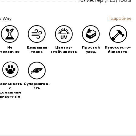
полиэстер (PES) 100%
Подробнее
y Way
Не
Дышащая
Цветоу-
Простой
Износоусто-
токсично
ткань
стойчивость
уход
йчивость
ояльность
Супермягко-
к
сть
домашним
животным