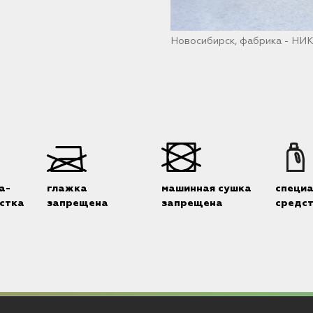
Новосибирск, фабрика - НИ
а-
глажка
машинная сушка
специ
стка
запрещена
запрещена
средс