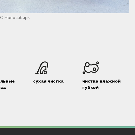
КС Новосибирк
альные
сухая чистка
чистка влажной
тва
губкой