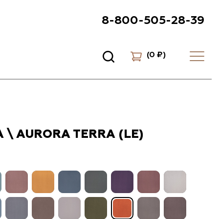
8-800-505-28-39
(
0 ₽
)
 \ AURORA TERRA (LE)