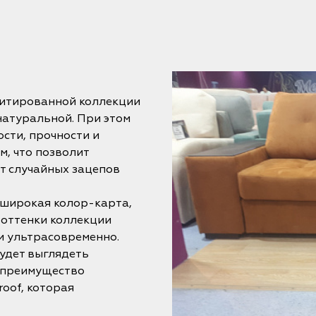
митированной коллекции
натуральной. При этом
сти, прочности и
, что позволит
т случайных зацепов
 широкая колор-карта,
 оттенки коллекции
 и ультрасовременно.
будет выглядеть
е преимущество
oof, которая