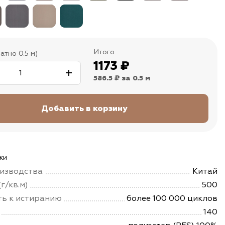
Итого
атно 0.5 м)
1173
₽
586.5 ₽
за 0.5 м
ки
изводства
Китай
г/кв.м)
500
ть к истиранию
более 100 000 циклов
140