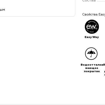
Состав
ным
Свойства Eas
Easy Way
Водоотталки-
Л
вающее
покрытие