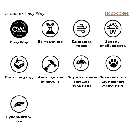
Подробнее
Свойства Easy Way
Не токсично
Дышащая
Цветоу-
Easy Way
ткань
стойчивость
Простой уход
Износоусто-
Водоотталки-
Лояльность к
йчивость
вающее
домашним
покрытие
животным
Супермягко-
сть