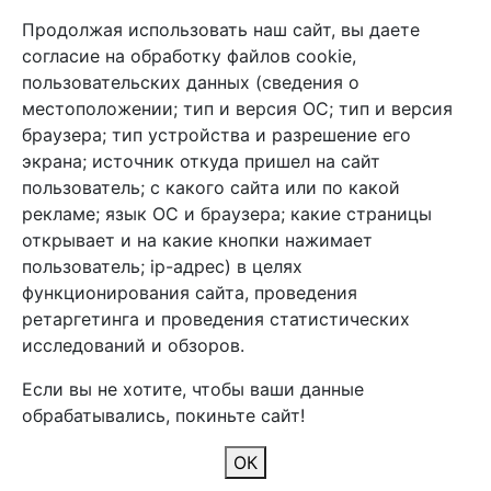
Продолжая использовать наш сайт, вы даете
+7 (495) 933-38-08
согласие на обработку файлов cookie,
info@arben-textile.ru
- оптовые продажи
пользовательских данных (сведения о
местоположении; тип и версия ОС; тип и версия
браузера; тип устройства и разрешение его
экрана; источник откуда пришел на сайт
пользователь; с какого сайта или по какой
Арбен текстиль г. Щелково, пер.
рекламе; язык ОС и браузера; какие страницы
1-й Советский д.25, владение 2.
открывает и на какие кнопки нажимает
пользователь; ip-адрес) в целях
функционирования сайта, проведения
Мы в соц. сетях
ретаргетинга и проведения статистических
исследований и обзоров.
Если вы не хотите, чтобы ваши данные
обрабатывались, покиньте сайт!
2026 Copyright © Арбен
ОК