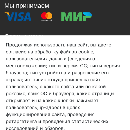
Мы принимаем
Связь с нами
Продолжая использовать наш сайт, вы даете
+7 (495) 933-38-08
согласие на обработку файлов cookie,
info@arben-textile.ru
- оптовые продажи
пользовательских данных (сведения о
местоположении; тип и версия ОС; тип и версия
браузера; тип устройства и разрешение его
экрана; источник откуда пришел на сайт
пользователь; с какого сайта или по какой
Арбен текстиль г. Щелково, пер.
рекламе; язык ОС и браузера; какие страницы
1-й Советский д.25, владение 2.
открывает и на какие кнопки нажимает
пользователь; ip-адрес) в целях
функционирования сайта, проведения
Мы в соц. сетях
ретаргетинга и проведения статистических
исследований и обзоров.